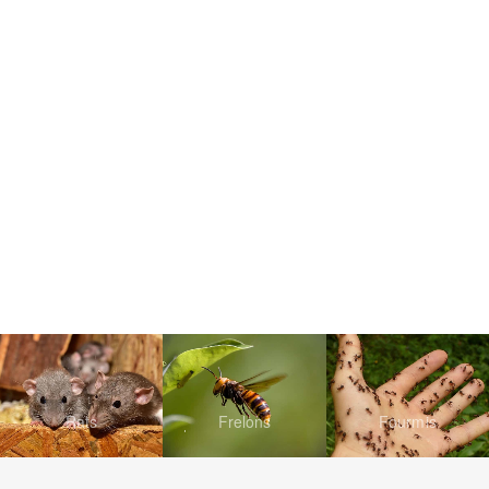
Rats
Frelons
Fourmis