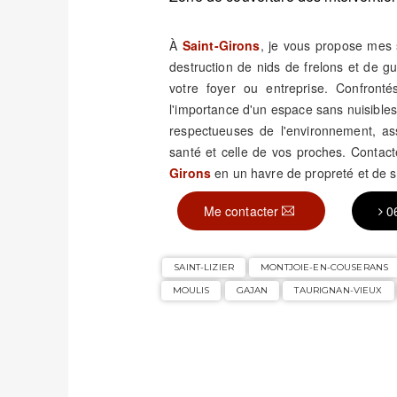
À
Saint-Girons
, je vous propose mes s
destruction de nids de frelons et de 
votre foyer ou entreprise. Confronté
l'importance d'un espace sans nuisible
respectueuses de l'environnement, assu
santé et celle de vos proches. Contac
Girons
en un havre de propreté et de s
Me contacter
0
SAINT-LIZIER
MONTJOIE-EN-COUSERANS
MOULIS
GAJAN
TAURIGNAN-VIEUX