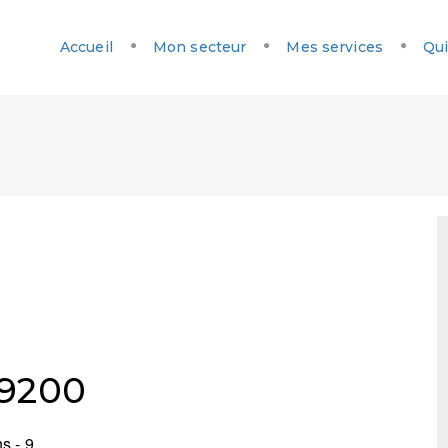
Accueil
Mon secteur
Mes services
Qui
 9200
s - 9