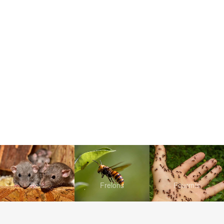
Rats
Frelons
Fourmis