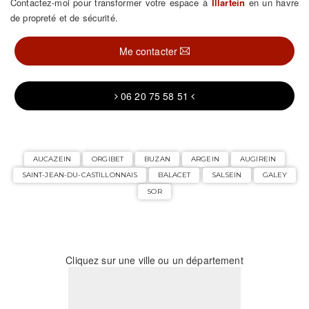
Contactez-moi pour transformer votre espace à
Illartein
en un havre
de propreté et de sécurité.
Me contacter
06 20 75 58 51
AUCAZEIN
ORGIBET
BUZAN
ARGEIN
AUGIREIN
SAINT-JEAN-DU-CASTILLONNAIS
BALACET
SALSEIN
GALEY
SOR
Cliquez sur une ville ou un département