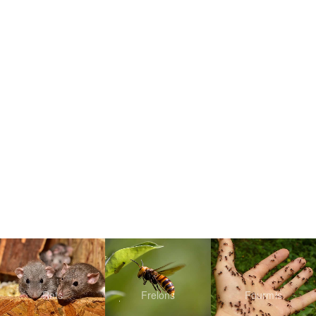
Rats
Frelons
Fourmis