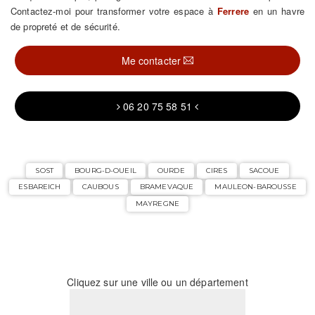
Contactez-moi pour transformer votre espace à
Ferrere
en un havre
de propreté et de sécurité.
Me contacter
06 20 75 58 51
SOST
BOURG-D-OUEIL
OURDE
CIRES
SACOUE
ESBAREICH
CAUBOUS
BRAMEVAQUE
MAULEON-BAROUSSE
MAYREGNE
Cliquez sur une ville ou un département