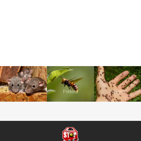
Rats
Frelons
Fourmis