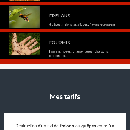
FRELONS
Guêpes, frelons asiatiques, frelons européens
FOURMIS
Fourmis noires, charpentières, pharaons,
d'argentine...
Mes tarifs
Destruction d'un nid de
frelons
ou
guêpes
entre 0 à