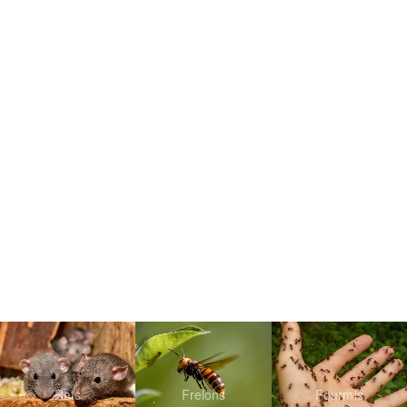
Rats
Frelons
Fourmis