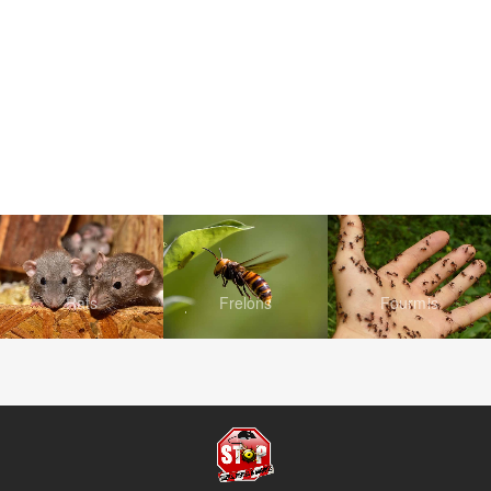
Rats
Frelons
Fourmis