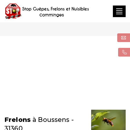
Togg
navig
Frelons
à Boussens -
31360