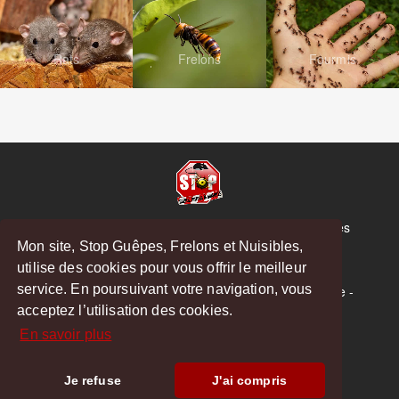
Rats
Frelons
Fourmis
© Copyright 2026 Stop Guêpes, Frelons et Nuisibles
Mon site, Stop Guêpes, Frelons et Nuisibles,
Mentions légales
utilise des cookies pour vous offrir le meilleur
Créé par
MattWeb
service. En poursuivant votre navigation, vous
Saint-Gaudens
-
Saint-Girons
-
Boulogne-sur-Gesse
-
acceptez l’utilisation des cookies.
Montréjeau
En savoir plus
Hoodspot
Je refuse
J'ai compris