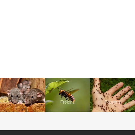
Rats
Frelons
Fourmis