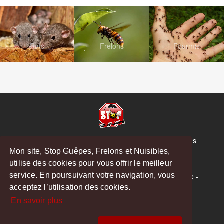
Rats
Frelons
Fourmis
© Copyright 2026 Stop Guêpes, Frelons et Nuisibles
Mon site, Stop Guêpes, Frelons et Nuisibles,
Mentions légales
utilise des cookies pour vous offrir le meilleur
Créé par
MattWeb
service. En poursuivant votre navigation, vous
Saint-Gaudens
-
Saint-Girons
-
Boulogne-sur-Gesse
-
acceptez l’utilisation des cookies.
Montréjeau
En savoir plus
Hoodspot