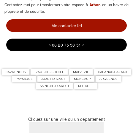
Contactez-moi pour transformer votre espace à
Arbon
en un havre de
propreté et de sécurité.
Me contacter
06 20 75 58 51
CAZAUNOUS
IZAUT-DE-L-HOTEL
MALVEZIE
CABANAC-CAZAUX
PAYSSOUS
JUZET-D-IZAUT
MONCAUP
ARGUENOS
SAINT-PE-D-ARDET
REGADES
Cliquez sur une ville ou un département