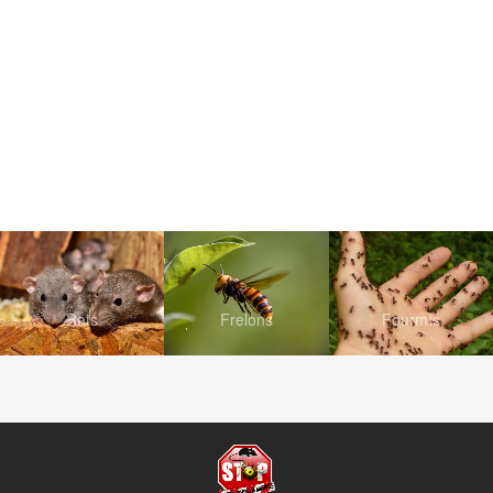
Rats
Frelons
Fourmis