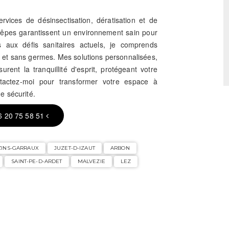
vices de désinsectisation, dératisation et de
guêpes garantissent un environnement sain pour
s aux défis sanitaires actuels, je comprends
s et sans germes. Mes solutions personnalisées,
rent la tranquillité d'esprit, protégeant votre
tactez-moi pour transformer votre espace à
e sécurité.
6 20 75 58 51
ZINS-GARRAUX
JUZET-D-IZAUT
ARBON
SAINT-PE-D-ARDET
MALVEZIE
LEZ