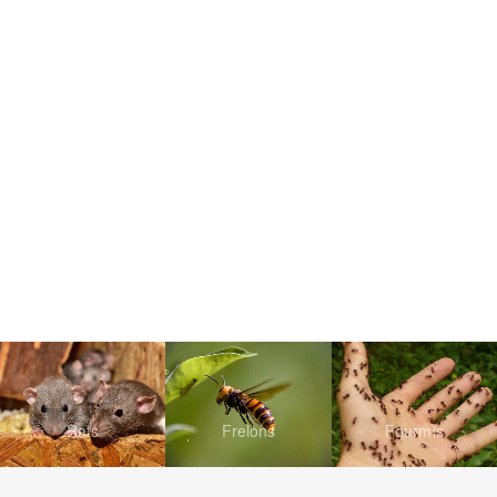
Rats
Frelons
Fourmis