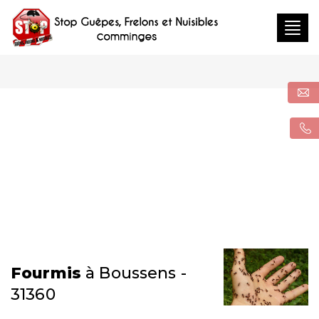
Togg
navig
Fourmis
à Boussens -
31360