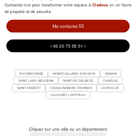
Contactez-moi pour transformer votre espace à
Ciadoux
en un havre
de propreté et de sécurité.
Me contacter
06 20 75 58 51
ESCANECRABE
MONTGAILLARD-SUR-SAVE
SAMAN
SAINT-LARY-BOUJEAN
SAINT-PE-DELBOSC
CHARLAS
SAINT-MARCET
CASSAGNABERE-TOURNAS
LESPUGUE
LALOURET-LAFFITEAU
Cliquez sur une ville ou un département