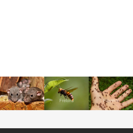
Rats
Frelons
Fourmis