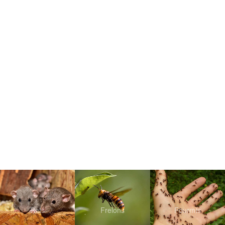
Rats
Frelons
Fourmis