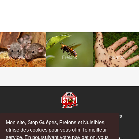
Rats
Frelons
Fourmis
© Copyright 2026 Stop Guêpes, Frelons et Nuisibles
Mon site, Stop Guêpes, Frelons et Nuisibles,
Mentions légales
utilise des cookies pour vous offrir le meilleur
Créé par
MattWeb
service. En poursuivant votre navigation, vous
Saint-Gaudens
-
Saint-Girons
-
Boulogne-sur-Gesse
-