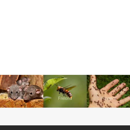
Rats
Frelons
Fourmis