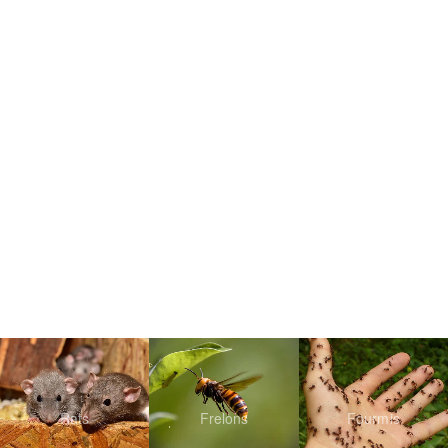
Rats
Frelons
Fourmis