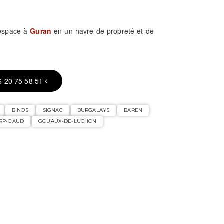
 espace à
Guran
en un havre de propreté et de
6 20 75 58 51
BINOS
SIGNAC
BURGALAYS
BAREN
ERP-GAUD
GOUAUX-DE-LUCHON