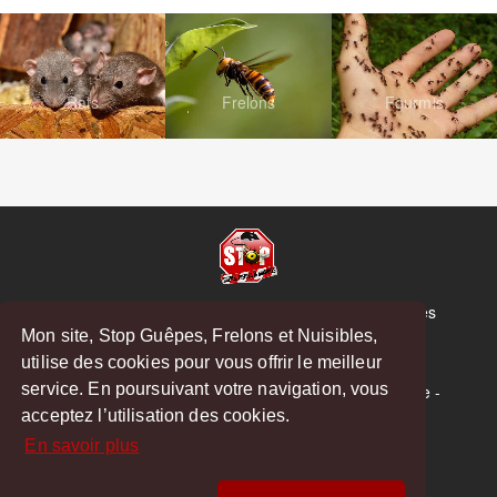
Rats
Frelons
Fourmis
© Copyright 2026 Stop Guêpes, Frelons et Nuisibles
Mon site, Stop Guêpes, Frelons et Nuisibles,
Mentions légales
utilise des cookies pour vous offrir le meilleur
Créé par
MattWeb
service. En poursuivant votre navigation, vous
Saint-Gaudens
-
Saint-Girons
-
Boulogne-sur-Gesse
-
acceptez l’utilisation des cookies.
Montréjeau
En savoir plus
Hoodspot