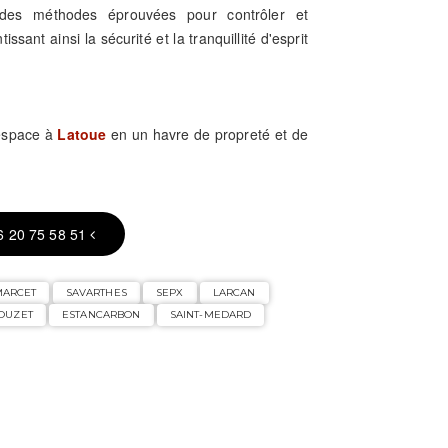
se des méthodes éprouvées pour contrôler et
issant ainsi la sécurité et la tranquillité d'esprit
 espace à
Latoue
en un havre de propreté et de
6 20 75 58 51
MARCET
SAVARTHES
SEPX
LARCAN
OUZET
ESTANCARBON
SAINT-MEDARD