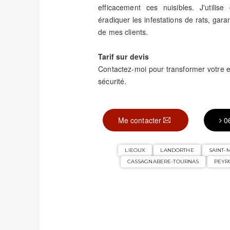
efficacement ces nuisibles. J'utili
éradiquer les infestations de rats, garant
de mes clients.
Tarif sur devis
Contactez-moi pour transformer votre
sécurité.
Me contacter
0
LIEOUX
LANDORTHE
SAINT-
CASSAGNABERE-TOURNAS
PEYR