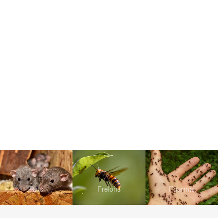
Rats
Frelons
Fourmis