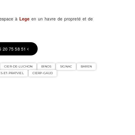
 espace à
Lege
en un havre de propreté et de
6 20 75 58 51
CIER-DE-LUCHON
BINOS
SIGNAC
BAREN
S-ET-PRATVIEL
CIERP-GAUD