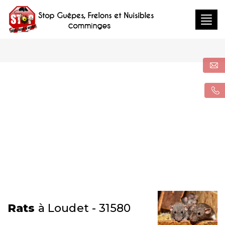
Togg
navig
Rats
à Loudet - 31580