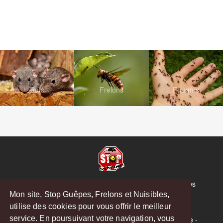
Rats
Frelons
Fourmis
© Copyright 2026 Stop Guêpes, Frelons et Nuisibles
Mon site, Stop Guêpes, Frelons et Nuisibles,
Mentions légales
utilise des cookies pour vous offrir le meilleur
Créé par
MattWeb
service. En poursuivant votre navigation, vous
Saint-Gaudens
-
Saint-Girons
-
Boulogne-sur-Gesse
-