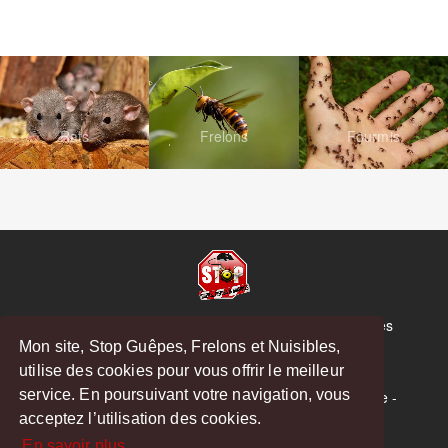
Rats
Frelons
Fourmis
© Copyright 2026 Stop Guêpes, Frelons et Nuisibles
Mon site, Stop Guêpes, Frelons et Nuisibles,
Mentions légales
utilise des cookies pour vous offrir le meilleur
Créé par
MattWeb
service. En poursuivant votre navigation, vous
Saint-Gaudens
-
Saint-Girons
-
Boulogne-sur-Gesse
-
acceptez l’utilisation des cookies.
Montréjeau
En savoir plus