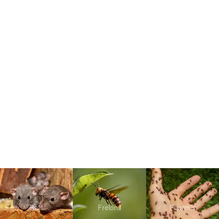
Rats
Frelons
Fourmis