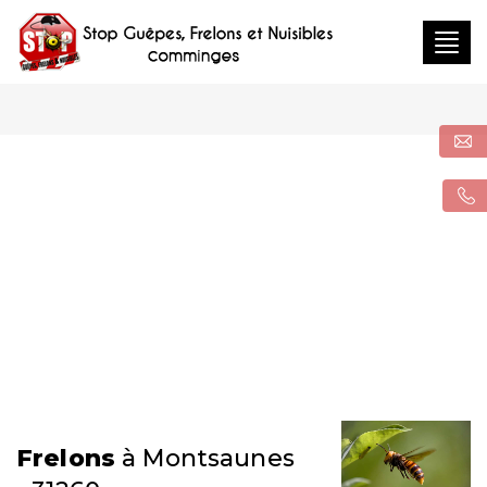
Togg
navig
Frelons
à Montsaunes