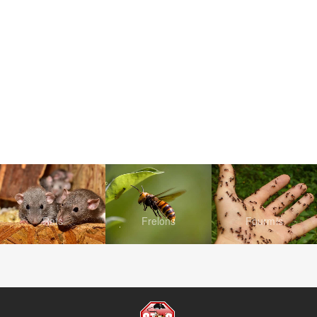
Rats
Frelons
Fourmis