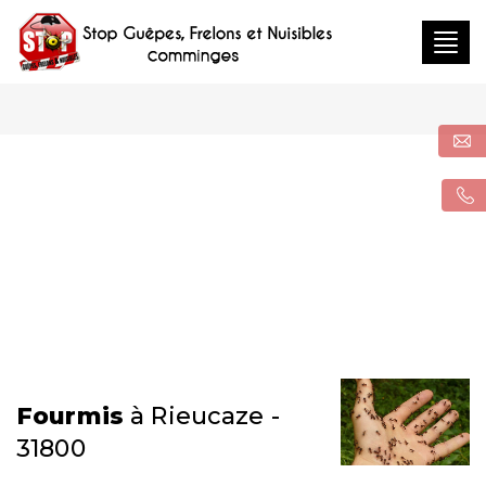
Togg
navig
Fourmis
à Rieucaze -
31800