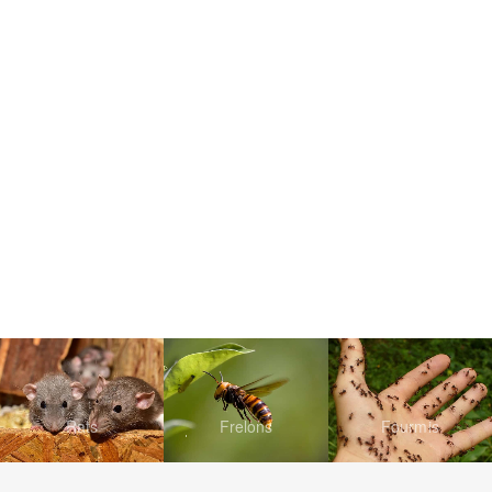
Rats
Frelons
Fourmis