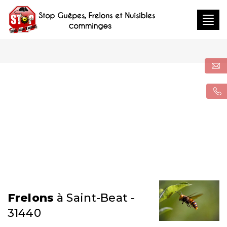
Togg
navig
Frelons
à Saint-Beat -
31440