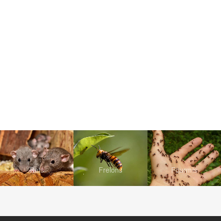
Rats
Frelons
Fourmis