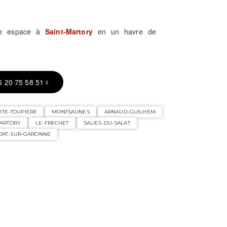
tre espace à
Saint-Martory
en un havre de
6 20 75 58 51
ITE-TOUPIERE
MONTSAUNES
ARNAUD-GUILHEM
MARTORY
LE-FRECHET
SALIES-DU-SALAT
ORT-SUR-GARONNE