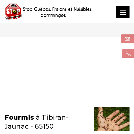
Togg
navig
Fourmis
à Tibiran-
Jaunac - 65150