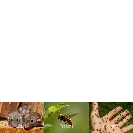
Rats
Frelons
Fourmis