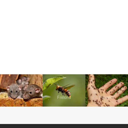
Rats
Frelons
Fourmis