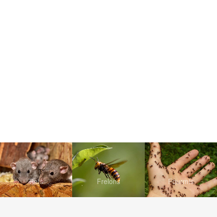
Rats
Frelons
Fourmis