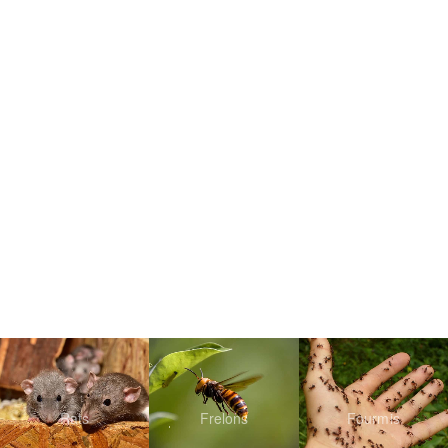
Rats
Frelons
Fourmis