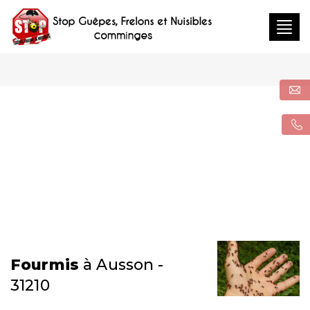
Togg
navig
Fourmis
à Ausson -
31210