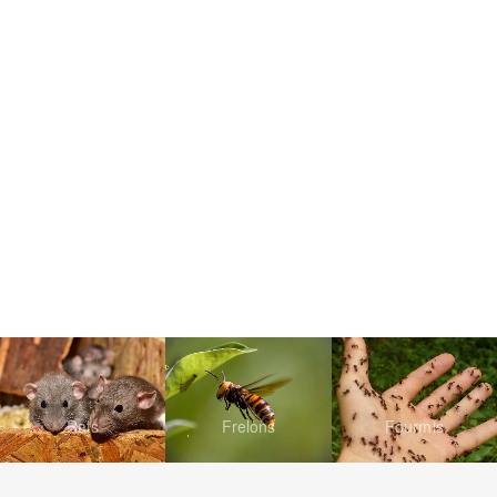
Rats
Frelons
Fourmis