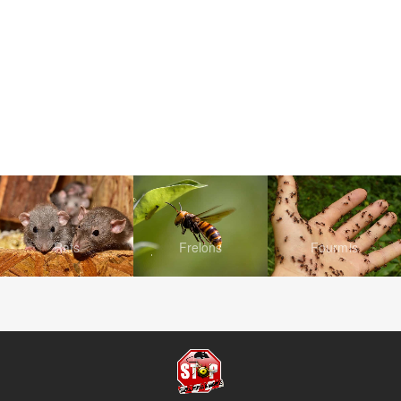
Rats
Frelons
Fourmis