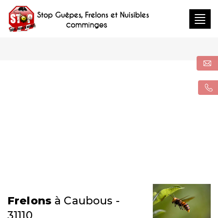
Togg
navig
Frelons
à Caubous -
31110