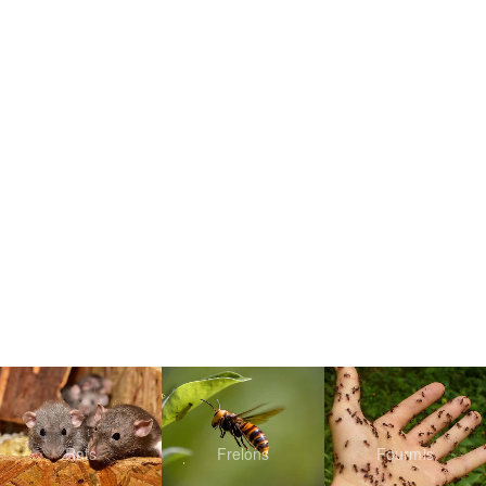
Rats
Frelons
Fourmis