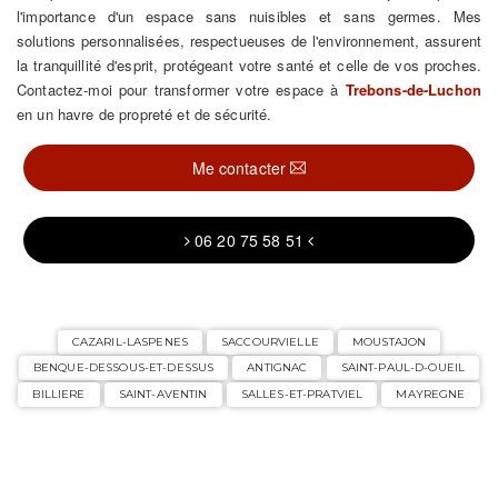
l'importance d'un espace sans nuisibles et sans germes. Mes
solutions personnalisées, respectueuses de l'environnement, assurent
la tranquillité d'esprit, protégeant votre santé et celle de vos proches.
Contactez-moi pour transformer votre espace à
Trebons-de-Luchon
en un havre de propreté et de sécurité.
Me contacter
06 20 75 58 51
CAZARIL-LASPENES
SACCOURVIELLE
MOUSTAJON
BENQUE-DESSOUS-ET-DESSUS
ANTIGNAC
SAINT-PAUL-D-OUEIL
BILLIERE
SAINT-AVENTIN
SALLES-ET-PRATVIEL
MAYREGNE