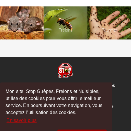
Rats
Frelons
Fourmis
© Copyright 2026 Stop Guêpes, Frelons et Nuisibles
Mon site, Stop Guêpes, Frelons et Nuisibles,
Mentions légales
utilise des cookies pour vous offrir le meilleur
Créé par
MattWeb
service. En poursuivant votre navigation, vous
Saint-Gaudens
-
Saint-Girons
-
Boulogne-sur-Gesse
-
acceptez l’utilisation des cookies.
Montréjeau
En savoir plus