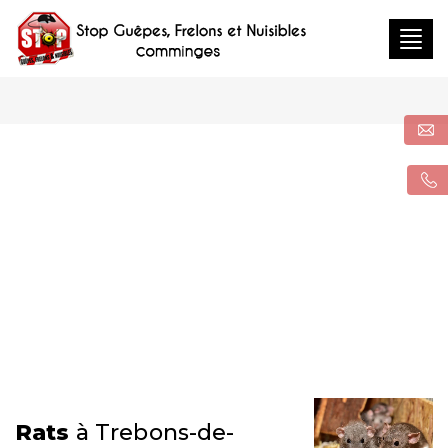
Togg
navig
Rats
à Trebons-de-