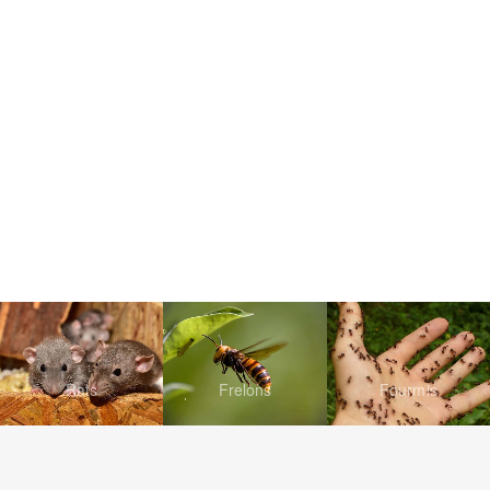
Rats
Frelons
Fourmis