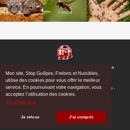
Rats
Frelons
Fourmis
© Copyright 2026 Stop Guêpes, Frelons et Nuisibles
Mon site, Stop Guêpes, Frelons et Nuisibles,
Mentions légales
utilise des cookies pour vous offrir le meilleur
Créé par
MattWeb
service. En poursuivant votre navigation, vous
Saint-Gaudens
-
Saint-Girons
-
Boulogne-sur-Gesse
-
acceptez l’utilisation des cookies.
Montréjeau
En savoir plus
Hoodspot
Je refuse
J'ai compris