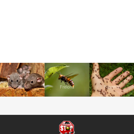
Rats
Frelons
Fourmis