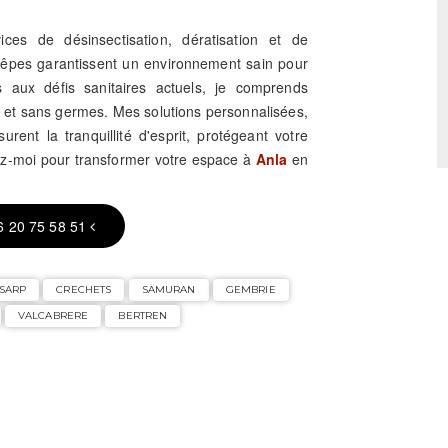
es de désinsectisation, dératisation et de
guêpes garantissent un environnement sain pour
s aux défis sanitaires actuels, je comprends
s et sans germes. Mes solutions personnalisées,
rent la tranquillité d'esprit, protégeant votre
ez-moi pour transformer votre espace à
Anla
en
6 20 75 58 51
SARP
CRECHETS
SAMURAN
GEMBRIE
VALCABRERE
BERTREN