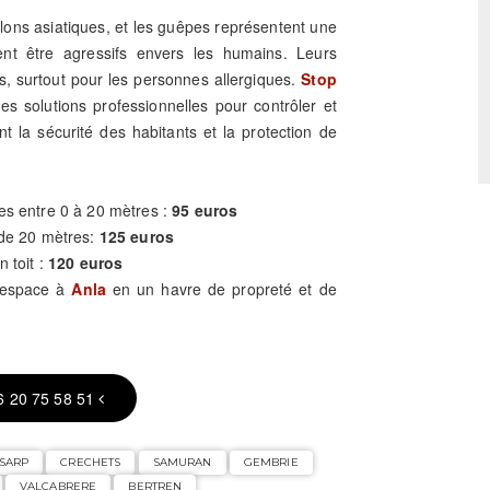
frelons asiatiques, et les guêpes représentent une
ent être agressifs envers les humains. Leurs
, surtout pour les personnes allergiques.
Stop
es solutions professionnelles pour contrôler et
nt la sécurité des habitants et la protection de
es entre 0 à 20 mètres :
95 euros
 de 20 mètres:
125 euros
n toit :
120 euros
e espace à
Anla
en un havre de propreté et de
6 20 75 58 51
SARP
CRECHETS
SAMURAN
GEMBRIE
VALCABRERE
BERTREN