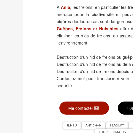
À
Anla
, les frelons, en particulier les 
menace pour la biodiversité et peuv
piqûres douloureuses sont dangereuses
Guêpes, Frelons et Nuisibles
offre d
éliminer les nids de frelons, en assura
l'environnement.
Destruction d'un nid de frelons ou guêp
Destruction d'un nid de frelons au delà
Destruction d'un nid de frelons depuis u
Contactez-moi pour transformer votr
sécurité.
Me contacter
0
ILHEU
ANTICHAN
IZAOURT
LOURES-BAROUSSE