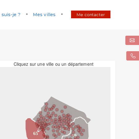
 suis-je ?
Mes villes
Me contacter
Cliquez sur une ville ou un département
31
65
09