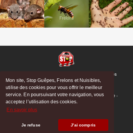
Rats
Frelons
Fourmis
© Copyright 2026 Stop Guêpes, Frelons et Nuisibles
Mon site, Stop Guêpes, Frelons et Nuisibles,
Mentions légales
utilise des cookies pour vous offrir le meilleur
Créé par
MattWeb
service. En poursuivant votre navigation, vous
Saint-Gaudens
-
Saint-Girons
-
Boulogne-sur-Gesse
-
acceptez l’utilisation des cookies.
Montréjeau
En savoir plus
Hoodspot
Je refuse
J'ai compris