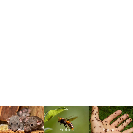
Rats
Frelons
Fourmis