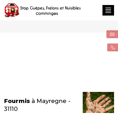
Togg
navig
Fourmis
à Mayregne -
31110