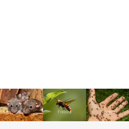
Rats
Frelons
Fourmis