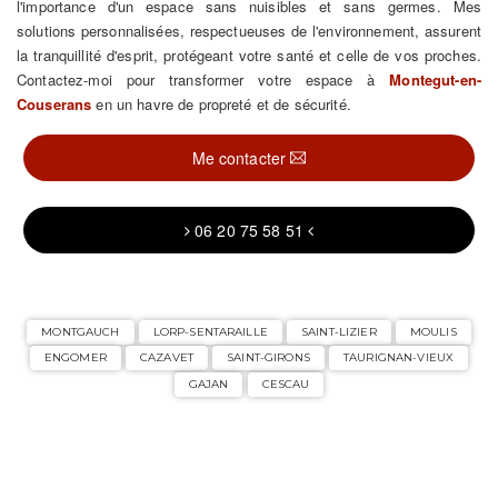
l'importance d'un espace sans nuisibles et sans germes. Mes
solutions personnalisées, respectueuses de l'environnement, assurent
la tranquillité d'esprit, protégeant votre santé et celle de vos proches.
Contactez-moi pour transformer votre espace à
Montegut-en-
Couserans
en un havre de propreté et de sécurité.
Me contacter
06 20 75 58 51
MONTGAUCH
LORP-SENTARAILLE
SAINT-LIZIER
MOULIS
ENGOMER
CAZAVET
SAINT-GIRONS
TAURIGNAN-VIEUX
GAJAN
CESCAU