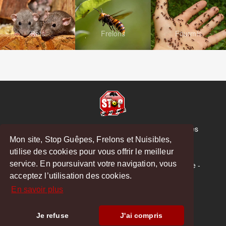
Rats
Frelons
Fourmis
© Copyright 2026 Stop Guêpes, Frelons et Nuisibles
Mon site, Stop Guêpes, Frelons et Nuisibles,
Mentions légales
utilise des cookies pour vous offrir le meilleur
Créé par
MattWeb
service. En poursuivant votre navigation, vous
Saint-Gaudens
-
Saint-Girons
-
Boulogne-sur-Gesse
-
acceptez l’utilisation des cookies.
Montréjeau
En savoir plus
Hoodspot
Je refuse
J'ai compris